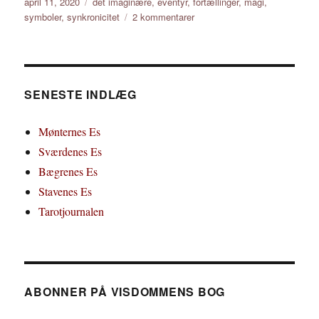
Udgivet
Tags
april 11, 2020
det imaginære
,
eventyr
,
fortællinger
,
magi
,
til
symboler
,
synkronicitet
2 kommentarer
En
anden
verden
SENESTE INDLÆG
Mønternes Es
Sværdenes Es
Bægrenes Es
Stavenes Es
Tarotjournalen
ABONNER PÅ VISDOMMENS BOG