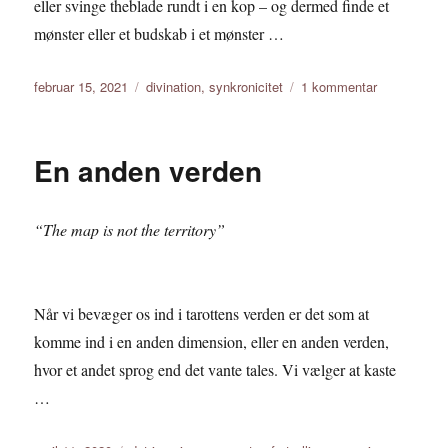
eller svinge theblade rundt i en kop – og dermed finde et
mønster eller et budskab i et mønster …
Udgivet
Tags
til
februar 15, 2021
divination
,
synkronicitet
1 kommentar
Synkronicite
En anden verden
“The map is not the territory”
Når vi bevæger os ind i tarottens verden er det som at
komme ind i en anden dimension, eller en anden verden,
hvor et andet sprog end det vante tales. Vi vælger at kaste
…