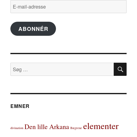
E-
mail-
adresse
ABONNÉR
SØ
Søg
efter:
EMNER
elementer
Den lille Arkana
divination
Bægrene