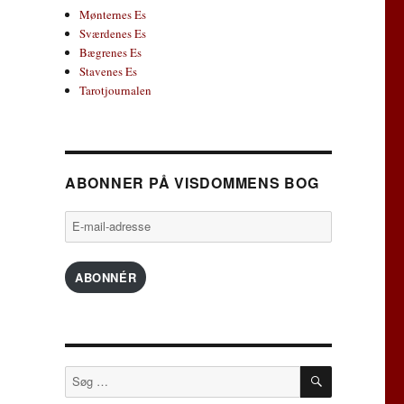
Mønternes Es
Sværdenes Es
Bægrenes Es
Stavenes Es
Tarotjournalen
ABONNER PÅ VISDOMMENS BOG
E-
mail-
adresse
ABONNÉR
SØG
Søg
efter: