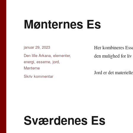
Mønternes Es
Udgivet
januar 29, 2023
Her kombineres Esse
Tags
Den lille Arkana
,
elementer
,
den mulighed for liv
energi
,
esserne
,
jord
,
Mønterne
Jord er det materiell
til
Skriv kommentar
Mønternes
Es
Sværdenes Es