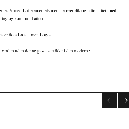
nes ét med Luftelementets mentale overblik og rationalitet, med
nkning og kommunikation.
s er ikke Eros – men Logos.
i verden uden denne gave, slet ikke i den moderne …
NÆ
TE
SID