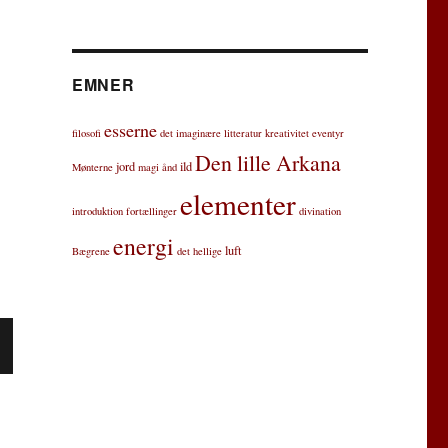
EMNER
esserne
filosofi
det imaginære
litteratur
kreativitet
eventyr
Den lille Arkana
jord
ild
Mønterne
magi
ånd
elementer
introduktion
fortællinger
divination
energi
luft
Bægrene
det hellige
S
E