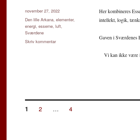
Udgivet
november 27, 2022
Her kombineres Esser
Tags
Den lille Arkana
,
elementer
,
intellekt, logik, tæ
energi
,
esserne
,
luft
,
Sværdene
Gaven i Sværdenes E
til
Skriv kommentar
Sværdenes
Es
Vi kan ikke være 
Indlægsinddeling
SIDE
SIDE
SIDE
2
…
4
1