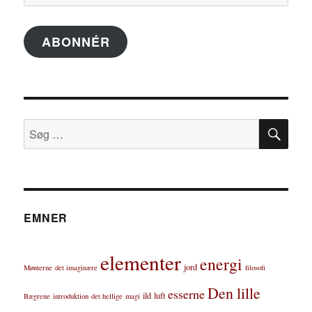
mail-
adresse
ABONNÉR
SØ
Søg
efter:
EMNER
elementer
energi
jord
Mønterne
det imaginære
filosofi
Den lille
esserne
ild
luft
Bægrene
introduktion
det hellige
magi