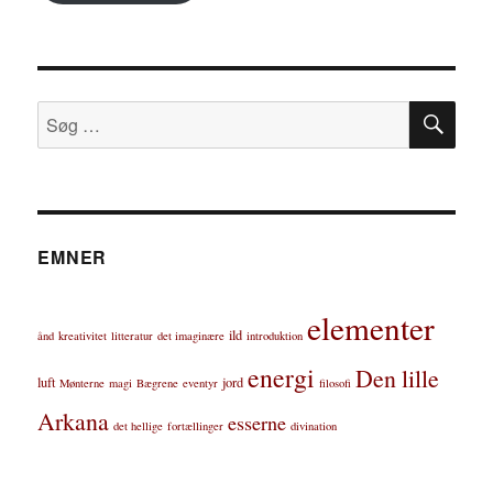
SØ
Søg
efter:
EMNER
elementer
ild
ånd
kreativitet
litteratur
det imaginære
introduktion
energi
Den lille
luft
jord
Mønterne
magi
Bægrene
eventyr
filosofi
Arkana
esserne
det hellige
fortællinger
divination