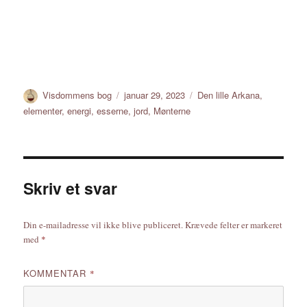
Forfatter
Udgivet
Tags
Visdommens bog
januar 29, 2023
Den lille Arkana
,
elementer
,
energi
,
esserne
,
jord
,
Mønterne
Skriv et svar
Din e-mailadresse vil ikke blive publiceret.
Krævede felter er markeret
med
*
KOMMENTAR
*