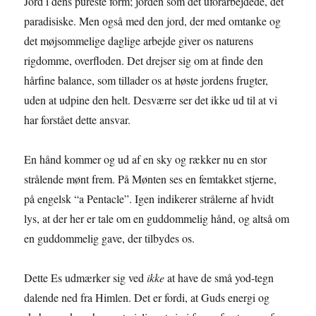
Jord i dens pureste form; jorden som det uforarbejdede, det
paradisiske. Men også med den jord, der med omtanke og
det møjsommelige daglige arbejde giver os naturens
rigdomme, overfloden. Det drejser sig om at finde den
hårfine balance, som tillader os at høste jordens frugter,
uden at udpine den helt. Desværre ser det ikke ud til at vi
har forstået dette ansvar.
En hånd kommer og ud af en sky og rækker nu en stor
strålende mønt frem. På Mønten ses en femtakket stjerne,
på engelsk “a Pentacle”. Igen indikerer strålerne af hvidt
lys, at der her er tale om en guddommelig hånd, og altså om
en guddommelig gave, der tilbydes os.
Dette Es udmærker sig ved
ikke
at have de små yod-tegn
dalende ned fra Himlen. Det er fordi, at Guds energi og