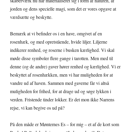
skaberværk nu har materialiseret sig i form af naturen, af
jorden og dens specielle magi, som det er vores opgave at
værdsætte og beskytte.
Bemærk at vi befinder os i en have, omgivet af en
rosenhæk, og med opretstående, hvide liljer. Liljerne
indikerer renhed, og roserne i busken kærlighed. Vi skal
møde disse symboler flere gange i tarotten. Men med til
denne (og de andre) gaver hører renhed og kærlighed. Vi er
beskyttet af rosenhækken, men vi har muligheden for at
vandre ud af haven. Sammen med gaverne får vi altså
muligheden for frihed, for at drage ud og søge lykken i
verden. Fristende tinder lokker. Er det mon ikke Narrens
rejse, vi kan begive os ud på?
På den måde er Mønternes Es – for mig – et af de kort som