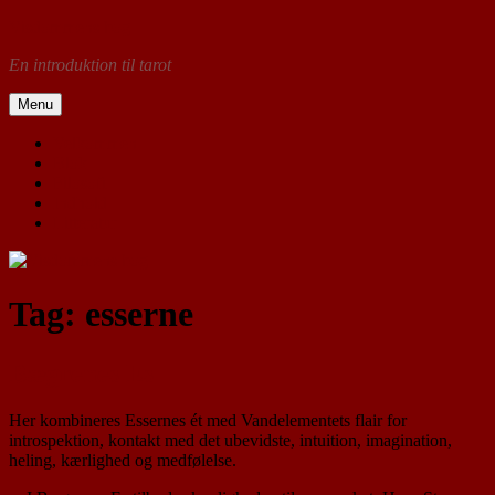
Videre
Visdommens bog
til
En introduktion til tarot
indhold
Menu
Velkommen
Blok
Filosofi
Indhold
Litteratur
Tag:
esserne
Bægrenes Es
Her kombineres Essernes ét med Vandelementets flair for
introspektion, kontakt med det ubevidste, intuition, imagination,
heling, kærlighed og medfølelse.