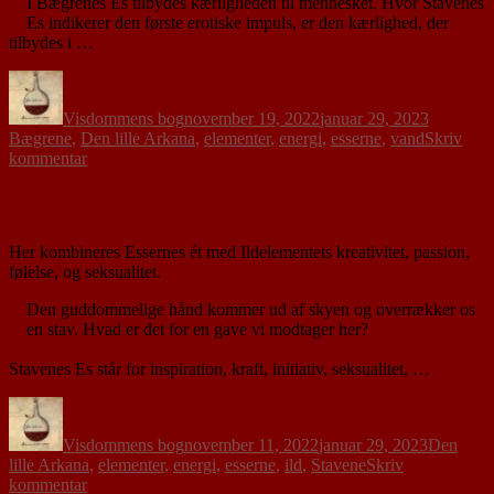
I Bægrenes Es tilbydes kærligheden til mennesket. Hvor Stavenes
Es indikerer den første erotiske impuls, er den kærlighed, der
tilbydes i …
Forfatter
Udgivet
Tags
Visdommens bog
november 19, 2022
januar 29, 2023
Bægrene
,
Den lille Arkana
,
elementer
,
energi
,
esserne
,
vand
Skriv
til
kommentar
Bægrenes
Es
Stavenes Es
Her kombineres Essernes ét med Ildelementets kreativitet, passion,
følelse, og seksualitet.
Den guddommelige hånd kommer ud af skyen og overrækker os
en stav. Hvad er det for en gave vi modtager her?
Stavenes Es står for inspiration, kraft, initiativ, seksualitet, …
Forfatter
Udgivet
Tags
Visdommens bog
november 11, 2022
januar 29, 2023
Den
lille Arkana
,
elementer
,
energi
,
esserne
,
ild
,
Stavene
Skriv
til
kommentar